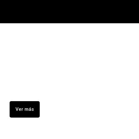
BENEFICIOS
DE PRACTICAR
ESCALADA
Ver más