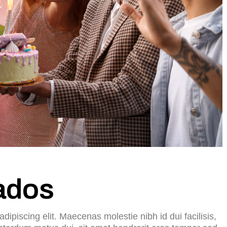
HORAS – PRIMERA VEZ
MEMBRESÍA: PUNCH CARD
6 SESIONES
MEMBRESÍA: PUNCH CARD
10 SESIONES
MEMBRESÍA: CLASE
GRUPAL TÉCNICA 2 HORAS
ados
dipiscing elit. Maecenas molestie nibh id dui facilisis,