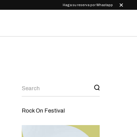
Haga su reserva por Whastapp
MEMBRESÍA:
MENSUALIDAD CON
EQUIPO INCLUIDO
MEMBRESÍA: SEMANA DE
ESCALADA
MEMBRESÍA:
MENSUALIDAD COMPAS
MEMBRESÍA: ESTUDIANTIL
MEMBRESÍA: JUVENIL
MEMBRESÍA: INFANTIL
MEMBRESÍA: CLASE
PERSONAL TÉCNICA 1
HORA
MEMBRESÍA: PASE DIARIO 2
HORAS – PRIMERA VEZ
Rock On Festival
MEMBRESÍA: PUNCH CARD
6 SESIONES
MEMBRESÍA: PUNCH CARD
10 SESIONES