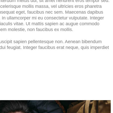
nterdum metus dui, sit amet hendrerit eros tempor sed.
celerisque mollis massa, vel ultricies eros pharetra
onsequat eget, faucibus nec sem. Maecenas dapibus
t. In ullamcorper mi eu consectetur vulputate. Integer
iaculis vitae. Ut mattis sapien ac augue commodo
 sem molestie, non faucibus ex mollis.
 suscipit sapien pellentesque non. Aenean bibendum
ui feugiat. Integer faucibus erat neque, quis imperdiet