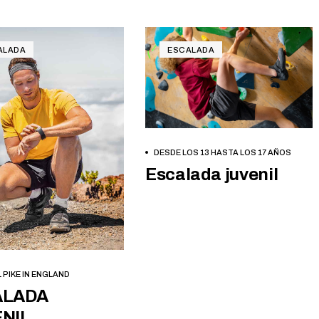
ALADA
ESCALADA
BOOK NOW
DESDE LOS 13 HASTA LOS 17 AÑOS
Escalada juvenil
BOOK NOW
 PIKE IN ENGLAND
ALADA
NIL