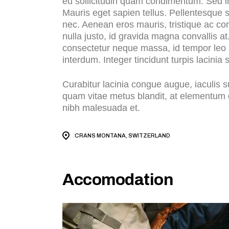
eu sollicitudin quam condimentum. Sed i
Mauris eget sapien tellus. Pellentesque s
nec. Aenean eros mauris, tristique ac c
nulla justo, id gravida magna convallis a
consectetur neque massa, id tempor leo 
interdum. Integer tincidunt turpis lacinia
Curabitur lacinia congue augue, iaculis
quam vitae metus blandit, at elementum d
nibh malesuada et.
CRANS MONTANA, SWITZERLAND
Accomodation