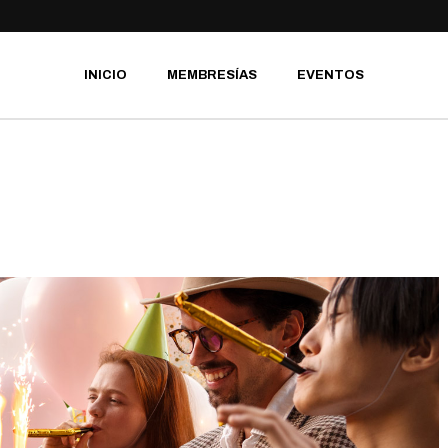
INICIO
MEMBRESÍAS
EVENTOS
MEMBRESÍA:
MENSUALIDAD CON
EQUIPO INCLUIDO
MEMBRESÍA: SEMANA DE
ESCALADA
MEMBRESÍA:
MENSUALIDAD COMPAS
MEMBRESÍA: ESTUDIANTIL
MEMBRESÍA: JUVENIL
MEMBRESÍA: INFANTIL
MEMBRESÍA: CLASE
PERSONAL TÉCNICA 1
HORA
MEMBRESÍA: PASE DIARIO 2